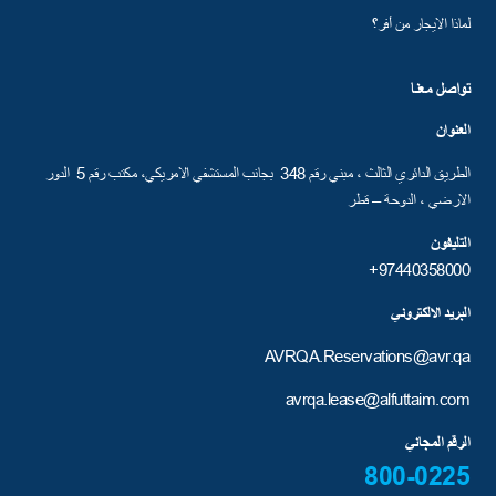
لماذا الايجار من أفر؟
تواصل معنا
العنوان
الطريق الدائري الثالث ، مبني رقم 348 بجانب المستشفي الامريكي، مكتب رقم 5 الدور
الارضي ، الدوحة – قطر
التليفون
97440358000+
البريد الالكتروني
AVRQA.Reservations@avr.qa
avrqa.lease@alfuttaim.com
الرقم المجاني
800-0225